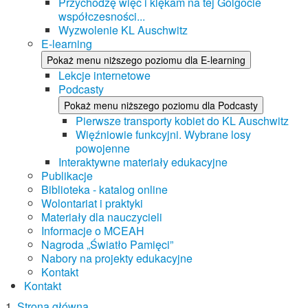
Przychodzę więc i klękam na tej Golgocie
współczesności...
Wyzwolenie KL Auschwitz
E-learning
Pokaż menu niższego poziomu dla E-learning
Lekcje internetowe
Podcasty
Pokaż menu niższego poziomu dla Podcasty
Pierwsze transporty kobiet do KL Auschwitz
Więźniowie funkcyjni. Wybrane losy
powojenne
Interaktywne materiały edukacyjne
Publikacje
Biblioteka - katalog online
Wolontariat i praktyki
Materiały dla nauczycieli
Informacje o MCEAH
Nagroda „Światło Pamięci”
Nabory na projekty edukacyjne
Kontakt
Kontakt
Strona główna