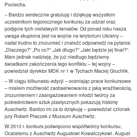
Pociecha.
– Bardzo serdecznie gratuluję i dziękuję wszystkim
uczestnikom tegorocznego konkursu za udział oraz
podjęcie tych niełatwych tematów. Od ponad roku nasza
uwaga skupiona jest na wojnie na terytorium Ukrainy –
nadal trudno to zrozumieć i znaleźć odpowiedź na pytania:
„Dlaczego?” „Po co?” „Jak długo?” „Jaki będzie jej finał?”.
Mam jednak nadzieję, że już niedługo będziemy
świadkami zakończenia tego konfliktu – tej wojny –
powiedział dyrektor MDK nr 1 w Tychach Maciej Gruchlik.
– W ciągu kilkunastu edycji – oceniając prace konkursowe
– miałem możliwość zaobserwowania z jaką wrażliwością,
zrozumieniem i zaangażowaniem młodzi twórcy za
pośrednictwem sztuk plastycznych pokazują historię
Auschwitz. Bardzo im za to dziękuję – powiedział członek
jury Robert Płaczek z Muzeum Auschwitz.
W 2013 r. konkurs poświęcono współtwórcy konkursu,
Ocalałemu z Auschwitz Augustowi Kowalczykowi. August