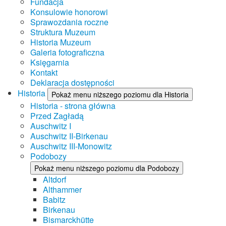
Fundacja
Konsulowie honorowi
Sprawozdania roczne
Struktura Muzeum
Historia Muzeum
Galeria fotograficzna
Księgarnia
Kontakt
Deklaracja dostępności
Historia
Pokaż menu niższego poziomu dla Historia
Historia - strona główna
Przed Zagładą
Auschwitz I
Auschwitz II-Birkenau
Auschwitz III-Monowitz
Podobozy
Pokaż menu niższego poziomu dla Podobozy
Altdorf
Althammer
Babitz
Birkenau
Bismarckhütte