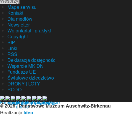
Wesprzyj
Mapa serwisu
Kontakt
Dla mediów
Newsletter
Wolontariat i praktyki
Copyright
BIP
Linki
RSS
Deklaracja dostępności
Wsparcie MKiDN
Fundusze UE
Światowe dziedzictwo
DRONY | LOTY
RODO
Nasz profil na facebook
© 2026 | Państwowe Muzeum Auschwitz-Birkenau
Realizacja
Ideo