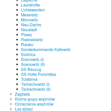
Laurahütte
Lichtewerden
Mesersitz
Monowitz
Neu-Dachs
Neustadt
Plawy
Radostowitz
Raisko
Sonderkommando Kattowitz
Sośnica
Sosnowitz (I)
Sosnowitz (II)
SS Bauzug
SS Hütte Porombka
Trzebinia
Tschechowitz (I)
Tschechowitz (II)
Zagłada
Różne grupy więźniów
Oznaczenia więźniów
Los dzieci