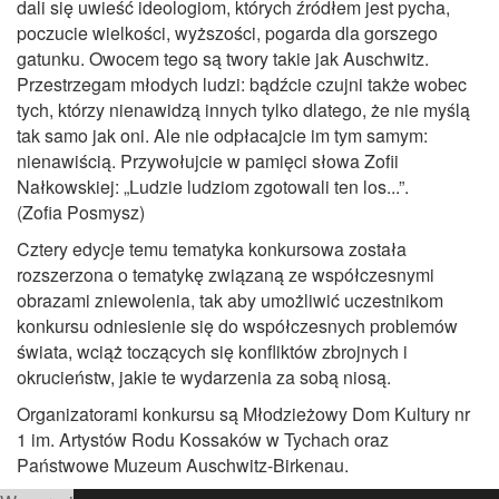
dali się uwieść ideologiom, których źródłem jest pycha,
poczucie wielkości, wyższości, pogarda dla gorszego
gatunku. Owocem tego są twory takie jak Auschwitz.
Przestrzegam młodych ludzi: bądźcie czujni także wobec
tych, którzy nienawidzą innych tylko dlatego, że nie myślą
tak samo jak oni. Ale nie odpłacajcie im tym samym:
nienawiścią. Przywołujcie w pamięci słowa Zofii
Nałkowskiej: „Ludzie ludziom zgotowali ten los...”.
(Zofia Posmysz)
Cztery edycje temu tematyka konkursowa została
rozszerzona o tematykę związaną ze współczesnymi
obrazami zniewolenia, tak aby umożliwić uczestnikom
konkursu odniesienie się do współczesnych problemów
świata, wciąż toczących się konfliktów zbrojnych i
okrucieństw, jakie te wydarzenia za sobą niosą.
Organizatorami konkursu są Młodzieżowy Dom Kultury nr
1 im. Artystów Rodu Kossaków w Tychach oraz
Państwowe Muzeum Auschwitz-Birkenau.