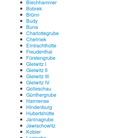
Blechhammer
Bobrek
Brünn
Budy
Buna
Charlottegrube
Chełmek
Eintrachthütte
Freudenthal
Fürstengrube
Gleiwitz I
Gleiwitz II
Gleiwitz III
Gleiwitz IV
Golleschau
Günthergrube
Harmense
Hindenburg
Hubertshütte
Janinagrube
Jawischowitz
Kobier
Lagischa