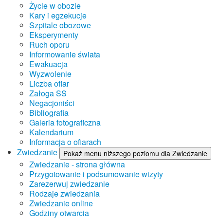
Życie w obozie
Kary i egzekucje
Szpitale obozowe
Eksperymenty
Ruch oporu
Informowanie świata
Ewakuacja
Wyzwolenie
Liczba ofiar
Załoga SS
Negacjoniści
Bibliografia
Galeria fotograficzna
Kalendarium
Informacja o ofiarach
Zwiedzanie
Pokaż menu niższego poziomu dla Zwiedzanie
Zwiedzanie - strona główna
Przygotowanie i podsumowanie wizyty
Zarezerwuj zwiedzanie
Rodzaje zwiedzania
Zwiedzanie online
Godziny otwarcia