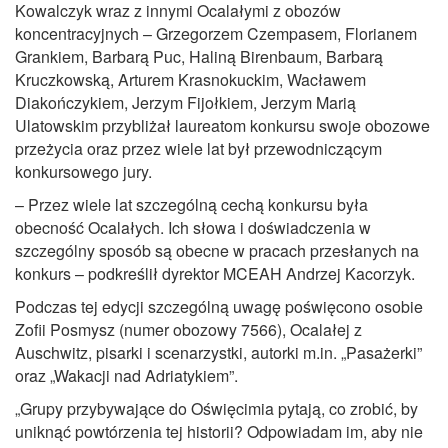
Kowalczyk wraz z innymi Ocalałymi z obozów
koncentracyjnych – Grzegorzem Czempasem, Florianem
Grankiem, Barbarą Puc, Haliną Birenbaum, Barbarą
Kruczkowską, Arturem Krasnokuckim, Wacławem
Diakończykiem, Jerzym Fijołkiem, Jerzym Marią
Ulatowskim przybliżał laureatom konkursu swoje obozowe
przeżycia oraz przez wiele lat był przewodniczącym
konkursowego jury.
– Przez wiele lat szczególną cechą konkursu była
obecność Ocalałych. Ich słowa i doświadczenia w
szczególny sposób są obecne w pracach przesłanych na
konkurs – podkreślił dyrektor MCEAH Andrzej Kacorzyk.
Podczas tej edycji szczególną uwagę poświęcono osobie
Zofii Posmysz (numer obozowy 7566), Ocalałej z
Auschwitz, pisarki i scenarzystki, autorki m.in. „Pasażerki”
oraz „Wakacji nad Adriatykiem”.
„Grupy przybywające do Oświęcimia pytają, co zrobić, by
uniknąć powtórzenia tej historii? Odpowiadam im, aby nie