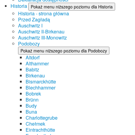
Historia
Pokaż menu niższego poziomu dla Historia
Historia - strona główna
Przed Zagładą
Auschwitz I
Auschwitz II-Birkenau
Auschwitz III-Monowitz
Podobozy
Pokaż menu niższego poziomu dla Podobozy
Altdorf
Althammer
Babitz
Birkenau
Bismarckhütte
Blechhammer
Bobrek
Brünn
Budy
Buna
Charlottegrube
Chełmek
Eintrachthütte