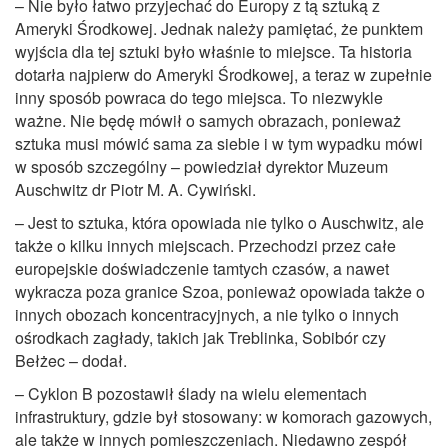
– Nie było łatwo przyjechać do Europy z tą sztuką z
Ameryki Środkowej. Jednak należy pamiętać, że punktem
wyjścia dla tej sztuki było właśnie to miejsce. Ta historia
dotarła najpierw do Ameryki Środkowej, a teraz w zupełnie
inny sposób powraca do tego miejsca. To niezwykle
ważne. Nie będę mówił o samych obrazach, ponieważ
sztuka musi mówić sama za siebie i w tym wypadku mówi
w sposób szczególny – powiedział dyrektor Muzeum
Auschwitz dr Piotr M. A. Cywiński.
– Jest to sztuka, która opowiada nie tylko o Auschwitz, ale
także o kilku innych miejscach. Przechodzi przez całe
europejskie doświadczenie tamtych czasów, a nawet
wykracza poza granice Szoa, ponieważ opowiada także o
innych obozach koncentracyjnych, a nie tylko o innych
ośrodkach zagłady, takich jak Treblinka, Sobibór czy
Bełżec – dodał.
– Cyklon B pozostawił ślady na wielu elementach
infrastruktury, gdzie był stosowany: w komorach gazowych,
ale także w innych pomieszczeniach. Niedawno zespół