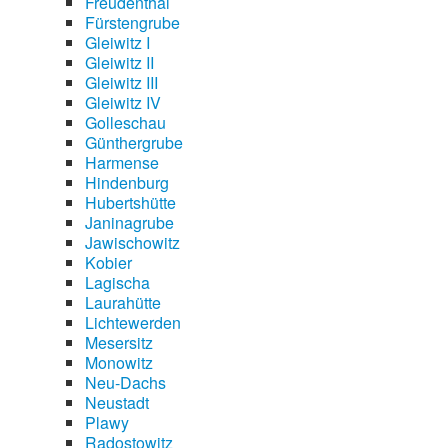
Freudenthal
Fürstengrube
Gleiwitz I
Gleiwitz II
Gleiwitz III
Gleiwitz IV
Golleschau
Günthergrube
Harmense
Hindenburg
Hubertshütte
Janinagrube
Jawischowitz
Kobier
Lagischa
Laurahütte
Lichtewerden
Mesersitz
Monowitz
Neu-Dachs
Neustadt
Plawy
Radostowitz