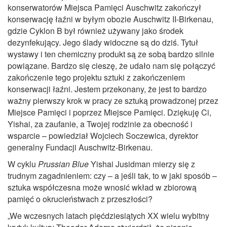
konserwatorów Miejsca Pamięci Auschwitz zakończył
konserwację łaźni w byłym obozie Auschwitz II-Birkenau,
gdzie Cyklon B był również używany jako środek
dezynfekujący. Jego ślady widoczne są do dziś. Tytuł
wystawy i ten chemiczny produkt są ze sobą bardzo silnie
powiązane. Bardzo się cieszę, że udało nam się połączyć
zakończenie tego projektu sztuki z zakończeniem
konserwacji łaźni. Jestem przekonany, że jest to bardzo
ważny pierwszy krok w pracy ze sztuką prowadzonej przez
Miejsce Pamięci i poprzez Miejsce Pamięci. Dziękuję Ci,
Yishai, za zaufanie, a Twojej rodzinie za obecność i
wsparcie – powiedział Wojciech Soczewica, dyrektor
generalny Fundacji Auschwitz-Birkenau.
W cyklu
Prussian Blue
Yishai Jusidman mierzy się z
trudnym zagadnieniem: czy – a jeśli tak, to w jaki sposób –
sztuka współczesna może wnosić wkład w zbiorową
pamięć o okrucieństwach z przeszłości?
„We wczesnych latach pięćdziesiątych XX wielu wybitny