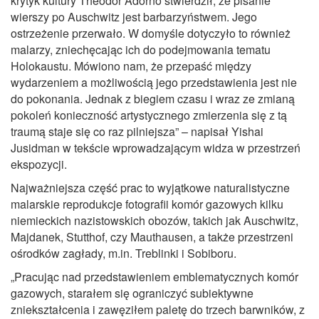
krytyk kultury Theodor Adorno stwierdził, że pisanie
wierszy po Auschwitz jest barbarzyństwem. Jego
ostrzeżenie przerwało. W domyśle dotyczyło to również
malarzy, zniechęcając ich do podejmowania tematu
Holokaustu. Mówiono nam, że przepaść między
wydarzeniem a możliwością jego przedstawienia jest nie
do pokonania. Jednak z biegiem czasu i wraz ze zmianą
pokoleń konieczność artystycznego zmierzenia się z tą
traumą staje się co raz pilniejsza” – napisał Yishai
Jusidman w tekście wprowadzającym widza w przestrzeń
ekspozycji.
Najważniejsza część prac to wyjątkowe naturalistyczne
malarskie reprodukcje fotografii komór gazowych kilku
niemieckich nazistowskich obozów, takich jak Auschwitz,
Majdanek, Stutthof, czy Mauthausen, a także przestrzeni
ośrodków zagłady, m.in. Treblinki i Sobiboru.
„Pracując nad przedstawieniem emblematycznych komór
gazowych, starałem się ograniczyć subiektywne
zniekształcenia i zawęziłem paletę do trzech barwników, z