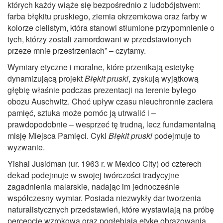
których każdy wiąże się bezpośrednio z ludobójstwem:
farba błękitu pruskiego, ziemia okrzemkowa oraz farby w
kolorze cielistym, która stanowi stłumione przypomnienie o
tych, którzy zostali zamordowani w przedstawionych
przeze mnie przestrzeniach” – czytamy.
Wymiary etyczne i moralne, które przenikają estetykę
dynamizującą projekt
Błękit pruski
, zyskują wyjątkową
głębię właśnie podczas prezentacji na terenie byłego
obozu Auschwitz. Choć upływ czasu nieuchronnie zaciera
pamięć, sztuka może pomóc ją utrwalić i –
prawdopodobnie – wesprzeć tę trudną, lecz fundamentalną
misję Miejsca Pamięci. Cykl
Błękit pruski
podejmuje to
wyzwanie.
Yishai Jusidman (ur. 1963 r. w Mexico City) od czterech
dekad podejmuje w swojej twórczości tradycyjne
zagadnienia malarskie, nadając im jednocześnie
współczesny wymiar. Posiada niezwykły dar tworzenia
naturalistycznych przedstawień, które wystawiają na próbę
percepcję wzrokową oraz pogłębiają etykę obrazowania.