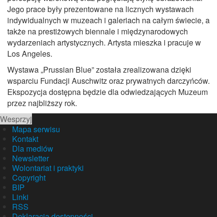
Jego prace były prezentowane na licznych wystawach
indywidualnych w muzeach i galeriach na całym świecie, a
także na prestiżowych biennale i międzynarodowych
wydarzeniach artystycznych. Artysta mieszka i pracuje w
Los Angeles.
Wystawa „Prussian Blue” została zrealizowana dzięki
wsparciu Fundacji Auschwitz oraz prywatnych darczyńców.
Ekspozycja dostępna będzie dla odwiedzających Muzeum
przez najbliższy rok.
Wesprzyj
Mapa serwisu
Kontakt
Dla mediów
Newsletter
Wolontariat i praktyki
Copyright
BIP
Linki
RSS
Deklaracja dostępności