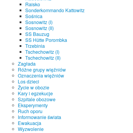
Raisko
Sonderkommando Kattowitz
Sośnica
Sosnowitz (I)
Sosnowitz (II)
SS Bauzug
SS Hütte Porombka
Trzebinia
Tschechowitz (I)
Tschechowitz (II)
Zagłada
Różne grupy więźniów
Oznaczenia więźniów
Los dzieci
Życie w obozie
Kary i egzekucje
Szpitale obozowe
Eksperymenty
Ruch oporu
Informowanie świata
Ewakuacja
Wyzwolenie