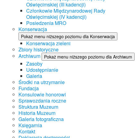
Oświęcimskiej (III kadencji)
Członkowie Międzynarodowej Rady
Oświęcimskiej (IV kadencji)
Posiedzenia MRO
Konserwacja
Pokaż menu niższego poziomu dla Konserwacja
Konserwacja zieleni
Zbiory historyczne
Archiwum
Pokaż menu niższego poziomu dla Archiwum
Zasoby
Udostępnianie
Galeria
Środki na utrzymanie
Fundacja
Konsulowie honorowi
Sprawozdania roczne
Struktura Muzeum
Historia Muzeum
Galeria fotograficzna
Księgarnia
Kontakt
Deklaracja dostępności