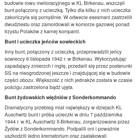
budowie rowu melioracyjnego w KL Birkenau, wszczęli
bunt połączony z ucieczką. Tylko dla kilku z nich ucieczka
zakończyła się pomyślnie. W odwecie esesmani zastrzelili
dwudziestu oraz zamordowali w komorze gazowej ponad
trzystu Polaków z karnej kompanii.
Bunt i ucieczka jeńców sowieckich
Inny bunt, połączony z ucieczką, przeprowadzili jeńcy
sowieccy 6 listopada 1942 r. w Birkenau. Wykorzystując
zapadający zmierzch i mgłę, przedarli się przez posterunki
SS na nieogrodzonej jeszcze i znajdującej się w budowie
części obozu. Większość z nich jednakże została w czasie
pościgu zastrzelona bądź ujęta.
Bunt żydowskich więźniów z Sonderkommando
Dramatyczny przebieg miał największy w dziejach KL
Auschwitz bunt i próba ucieczki w dniu 7 października
1944 r. w KL Auschwitz II-Birkenau, zorganizowane przez
Żydów z Sonderkommando. Podpalili oni i poważnie
uszkodzili jedno krematorium oraz zaatakowali