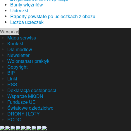
Bunty więźniów
Ucieczki
Raporty powstałe po ucieczkach z obozu
Liczba ucieczek
Wesprzyj
Mapa serwisu
Kontakt
Dla mediów
Newsletter
Wolontariat i praktyki
Copyright
BIP
Linki
RSS
Deklaracja dostępności
Wsparcie MKiDN
Fundusze UE
Światowe dziedzictwo
DRONY | LOTY
RODO