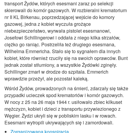
transport Żydów, których esesmani zaraz po selekcji
skierowali do komór gazowych. W rozbieralni krematorium
nr II KL Birkenau, poprzedzającej wejście do komory
gazowej, jedna z kobiet wyczuła grożące
niebezpieczeństwo, wyrwała pistolet esesmanowi,
Josefowi Schillingerowi i oddała z niego kilka strzałów,
ciężko go raniąc. Postrzeliła też drugiego esesmana,
Wilhelma Emmericha. Stało się to sygnałem dla innych
kobiet, które również rzuciły się na swoich oprawców. Bunt
jednak został stłumiony, a wszystkie Żydówki zginęły.
Schillinger zmarł w drodze do szpitala. Emmerich
wprawdzie przeżył, ale pozostał kaleką.
Wśród Żydów, prowadzonych na śmierć, zdarzały się także
przypadki ucieczek spod krematoriów i komór gazowych.
W nocy z 25 na 26 maja 1944 r. usiłowało zbiec kilkuset
mężczyzn, kobiet i dzieci z transportu przywiezionego z
Węgier. Żydzi ukryli się w pobliskim lasku i w rowach.
Esesmani wytropili ukrywających się i zamordowali.
Zorganizowana konspiracja