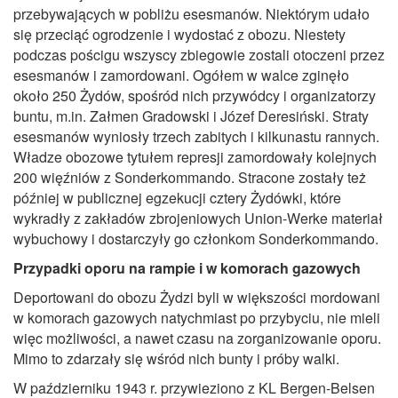
przebywających w pobliżu esesmanów. Niektórym udało
się przeciąć ogrodzenie i wydostać z obozu. Niestety
podczas pościgu wszyscy zbiegowie zostali otoczeni przez
esesmanów i zamordowani. Ogółem w walce zginęło
około 250 Żydów, spośród nich przywódcy i organizatorzy
buntu, m.in. Załmen Gradowski i Józef Deresiński. Straty
esesmanów wyniosły trzech zabitych i kilkunastu rannych.
Władze obozowe tytułem represji zamordowały kolejnych
200 więźniów z Sonderkommando. Stracone zostały też
później w publicznej egzekucji cztery Żydówki, które
wykradły z zakładów zbrojeniowych Union-Werke materiał
wybuchowy i dostarczyły go członkom Sonderkommando.
Przypadki oporu na rampie i w komorach gazowych
Deportowani do obozu Żydzi byli w większości mordowani
w komorach gazowych natychmiast po przybyciu, nie mieli
więc możliwości, a nawet czasu na zorganizowanie oporu.
Mimo to zdarzały się wśród nich bunty i próby walki.
W październiku 1943 r. przywieziono z KL Bergen-Belsen