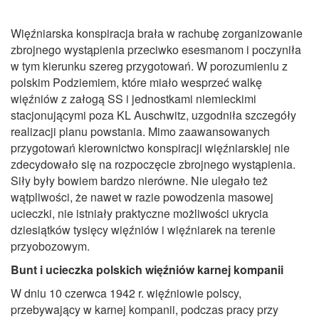
Więźniarska konspiracja brała w rachubę zorganizowanie
zbrojnego wystąpienia przeciwko esesmanom i poczyniła
w tym kierunku szereg przygotowań. W porozumieniu z
polskim Podziemiem, które miało wesprzeć walkę
więźniów z załogą SS i jednostkami niemieckimi
stacjonującymi poza KL Auschwitz, uzgodniła szczegóły
realizacji planu powstania. Mimo zaawansowanych
przygotowań kierownictwo konspiracji więźniarskiej nie
zdecydowało się na rozpoczęcie zbrojnego wystąpienia.
Siły były bowiem bardzo nierówne. Nie ulegało też
wątpliwości, że nawet w razie powodzenia masowej
ucieczki, nie istniały praktyczne możliwości ukrycia
dziesiątków tysięcy więźniów i więźniarek na terenie
przyobozowym.
Bunt i ucieczka polskich więźniów karnej kompanii
W dniu 10 czerwca 1942 r. więźniowie polscy,
przebywający w karnej kompanii, podczas pracy przy