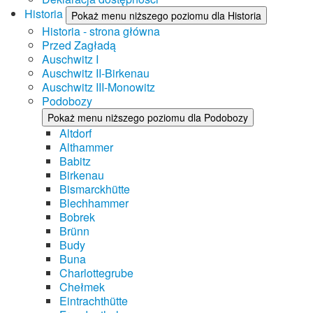
Historia
Pokaż menu niższego poziomu dla Historia
Historia - strona główna
Przed Zagładą
Auschwitz I
Auschwitz II-Birkenau
Auschwitz III-Monowitz
Podobozy
Pokaż menu niższego poziomu dla Podobozy
Altdorf
Althammer
Babitz
Birkenau
Bismarckhütte
Blechhammer
Bobrek
Brünn
Budy
Buna
Charlottegrube
Chełmek
Eintrachthütte