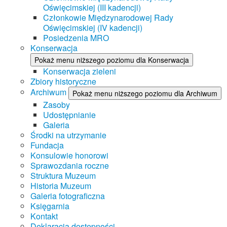
Oświęcimskiej (III kadencji)
Członkowie Międzynarodowej Rady
Oświęcimskiej (IV kadencji)
Posiedzenia MRO
Konserwacja
Pokaż menu niższego poziomu dla Konserwacja
Konserwacja zieleni
Zbiory historyczne
Archiwum
Pokaż menu niższego poziomu dla Archiwum
Zasoby
Udostępnianie
Galeria
Środki na utrzymanie
Fundacja
Konsulowie honorowi
Sprawozdania roczne
Struktura Muzeum
Historia Muzeum
Galeria fotograficzna
Księgarnia
Kontakt
Deklaracja dostępności