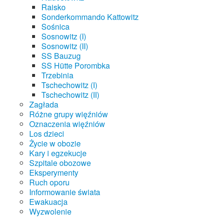
Raisko
Sonderkommando Kattowitz
Sośnica
Sosnowitz (I)
Sosnowitz (II)
SS Bauzug
SS Hütte Porombka
Trzebinia
Tschechowitz (I)
Tschechowitz (II)
Zagłada
Różne grupy więźniów
Oznaczenia więźniów
Los dzieci
Życie w obozie
Kary i egzekucje
Szpitale obozowe
Eksperymenty
Ruch oporu
Informowanie świata
Ewakuacja
Wyzwolenie