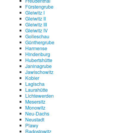
Freudenthal
Fürstengrube
Gleiwitz I
Gleiwitz II
Gleiwitz III
Gleiwitz IV
Golleschau
Günthergrube
Harmense
Hindenburg
Hubertshütte
Janinagrube
Jawischowitz
Kobier
Lagischa
Laurahütte
Lichtewerden
Mesersitz
Monowitz
Neu-Dachs
Neustadt
Plawy
Radostowitz