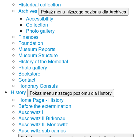
Historical collection
Archives
Pokaż menu niższego poziomu dla Archives
Accessibility
Collection
Photo gallery
Finances
Foundation
Museum Reports
Museum Structure
History of the Memorial
Photo gallery
Bookstore
Contact
Honorary Consuls
History
Pokaż menu niższego poziomu dla History
Home Page - History
Before the extermination
Auschwitz I
Auschwitz II-Birkenau
Auschwitz III-Monowitz
Auschwitz sub-camps