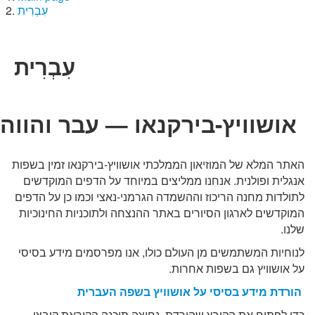
עִבְרִית
עִבְרִית
אושוויץ-בירקנאו — עבר והווה
האתר המלא של המוזיאון הממלכתי אושוויץ-בירקנאו זמין בשפות
אנגלית ופולנית. אנחנו ממליצים במיוחד על הדפים המוקדשים
לתולדות מחנה הריכוז וההשמדה הגרמני-נאצי וכמו כן על הדפים
המוקדשים לארגון הסיורים באתר ההנצחה ולתוכניות החינוכיות
שלנו.
לנוחיות המשתמשים מן העולם כולו, אנו מפרסמים מידע בסיסי
על אושוויץ גם בשפות אחרות.
הורדת מידע בסיסי על אושוויץ בשפה העברית
כדי לפתוח את הקובץ שהורדת, נחוצה תוכנה הקוראת קובצי