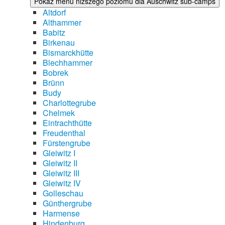
Pokaż menu niższego poziomu dla Auschwitz sub-camps
Altdorf
Althammer
Babitz
Birkenau
Bismarckhütte
Blechhammer
Bobrek
Brünn
Budy
Charlottegrube
Chelmek
Eintrachthütte
Freudenthal
Fürstengrube
Gleiwitz I
Gleiwitz II
Gleiwitz III
Gleiwitz IV
Golleschau
Günthergrube
Harmense
Hindenburg