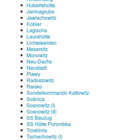
Hubertshütte
Janinagrube
Jawischowitz
Kobier
Lagischa
Laurahütte
Lichtewerden
Mesersitz
Monowitz
Neu-Dachs
Neustadt
Plawy
Radostowitz
Raisko
Sonderkommando Kattowitz
Sośnica
Sosnowitz (I)
Sosnowitz (II)
SS Bauzug
SS Hütte Porombka
Trzebinia
Tschechowitz (I)