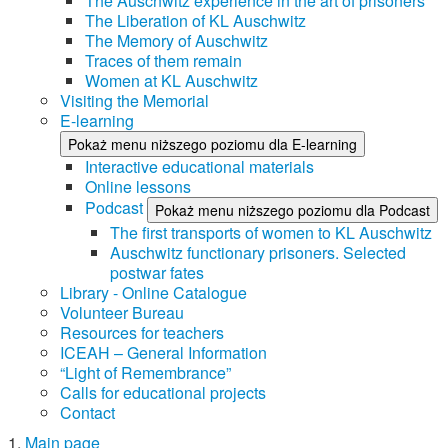
The Auschwitz experience in the art of prisoners
The Liberation of KL Auschwitz
The Memory of Auschwitz
Traces of them remain
Women at KL Auschwitz
Visiting the Memorial
E-learning
Pokaż menu niższego poziomu dla E-learning
Interactive educational materials
Online lessons
Podcast
Pokaż menu niższego poziomu dla Podcast
The first transports of women to KL Auschwitz
Auschwitz functionary prisoners. Selected
postwar fates
Library - Online Catalogue
Volunteer Bureau
Resources for teachers
ICEAH – General Information
“Light of Remembrance”
Calls for educational projects
Contact
Main page