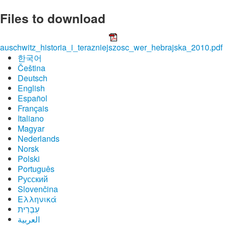
Files to download
auschwitz_historia_i_terazniejszosc_wer_hebrajska_2010.pdf
한국어
Čeština
Deutsch
English
Español
Français
Italiano
Magyar
Nederlands
Norsk
Polski
Português
Pусский
Slovenčina
Ελληνικά
עִבְרִית
العربية