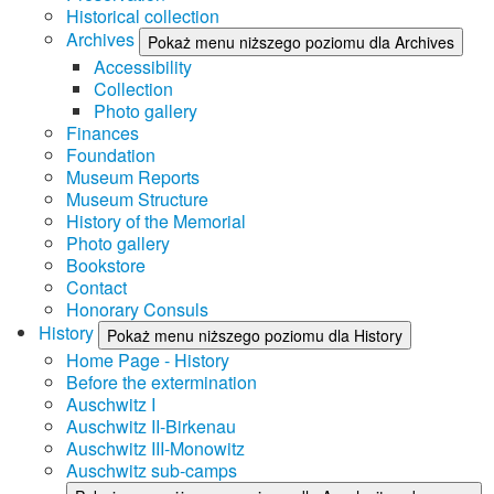
Historical collection
Archives
Pokaż menu niższego poziomu dla Archives
Accessibility
Collection
Photo gallery
Finances
Foundation
Museum Reports
Museum Structure
History of the Memorial
Photo gallery
Bookstore
Contact
Honorary Consuls
History
Pokaż menu niższego poziomu dla History
Home Page - History
Before the extermination
Auschwitz I
Auschwitz II-Birkenau
Auschwitz III-Monowitz
Auschwitz sub-camps