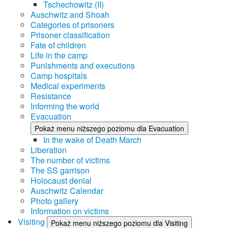
Tschechowitz (II)
Auschwitz and Shoah
Categories of prisoners
Prisoner classification
Fate of children
Life in the camp
Punishments and executions
Camp hospitals
Medical experiments
Resistance
Informing the world
Evacuation
Pokaż menu niższego poziomu dla Evacuation
In the wake of Death March
Liberation
The number of victims
The SS garrison
Holocaust denial
Auschwitz Calendar
Photo gallery
Information on victims
Visiting
Pokaż menu niższego poziomu dla Visiting