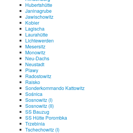
Hubertshütte
Janinagrube
Jawischowitz
Kobier
Lagischa
Laurahütte
Lichtewerden
Mesersitz
Monowitz
Neu-Dachs
Neustadt
Plawy
Radostowitz
Raisko
Sonderkommando Kattowitz
Sośnica
Sosnowitz (I)
Sosnowitz (II)
SS Bauzug
SS Hütte Porombka
Trzebinia
Tschechowitz (I)