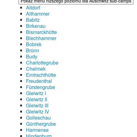
Pokaż menu niższego poziomu dla Auschwitz sub-camps
Altdorf
Althammer
Babitz
Birkenau
Bismarckhütte
Blechhammer
Bobrek
Brünn
Budy
Charlottegrube
Chelmek
Eintrachthütte
Freudenthal
Fürstengrube
Gleiwitz I
Gleiwitz II
Gleiwitz III
Gleiwitz IV
Golleschau
Günthergrube
Harmense
Hindenburg