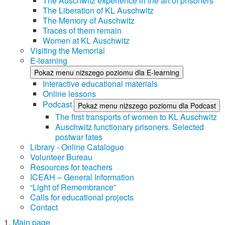
The Auschwitz experience in the art of prisoners
The Liberation of KL Auschwitz
The Memory of Auschwitz
Traces of them remain
Women at KL Auschwitz
Visiting the Memorial
E-learning
Pokaż menu niższego poziomu dla E-learning
Interactive educational materials
Online lessons
Podcast
Pokaż menu niższego poziomu dla Podcast
The first transports of women to KL Auschwitz
Auschwitz functionary prisoners. Selected
postwar fates
Library - Online Catalogue
Volunteer Bureau
Resources for teachers
ICEAH – General Information
“Light of Remembrance”
Calls for educational projects
Contact
Main page