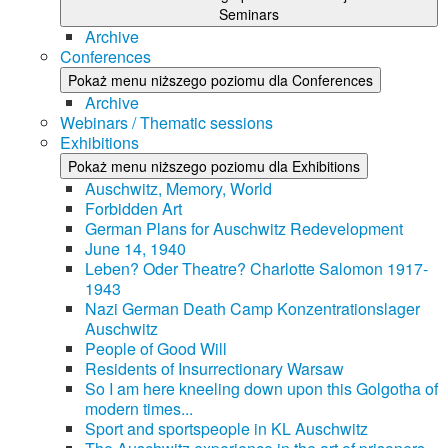
Seminars
Archive
Conferences
Pokaż menu niższego poziomu dla Conferences
Archive
Webinars / Thematic sessions
Exhibitions
Pokaż menu niższego poziomu dla Exhibitions
Auschwitz, Memory, World
Forbidden Art
German Plans for Auschwitz Redevelopment
June 14, 1940
Leben? Oder Theatre? Charlotte Salomon 1917-
1943
Nazi German Death Camp Konzentrationslager
Auschwitz
People of Good Will
Residents of Insurrectionary Warsaw
So I am here kneeling down upon this Golgotha of
modern times...
Sport and sportspeople in KL Auschwitz