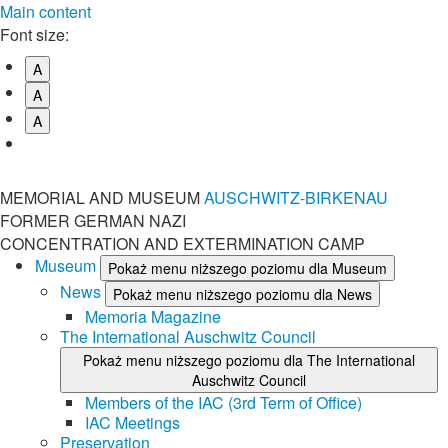
Main content
Font size:
A
A
A
MEMORIAL AND MUSEUM
AUSCHWITZ-BIRKENAU
FORMER GERMAN NAZI
CONCENTRATION AND EXTERMINATION CAMP
Museum
Pokaż menu niższego poziomu dla Museum
News
Pokaż menu niższego poziomu dla News
Memoria Magazine
The International Auschwitz Council
Pokaż menu niższego poziomu dla The International
Auschwitz Council
Members of the IAC (3rd Term of Office)
IAC Meetings
Preservation