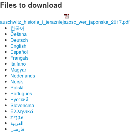
Files to download
auschwitz_historia_i_terazniejszosc_wer_japonska_2017.pdf
한국어
Čeština
Deutsch
English
Español
Français
Italiano
Magyar
Nederlands
Norsk
Polski
Português
Pусский
Slovenčina
Ελληνικά
עִבְרִית
العربية
فارسی