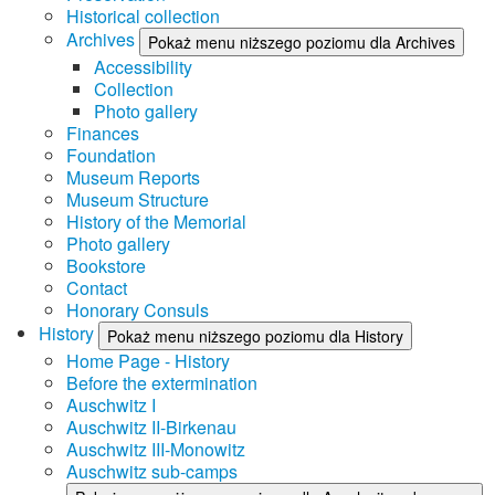
Historical collection
Archives
Pokaż menu niższego poziomu dla Archives
Accessibility
Collection
Photo gallery
Finances
Foundation
Museum Reports
Museum Structure
History of the Memorial
Photo gallery
Bookstore
Contact
Honorary Consuls
History
Pokaż menu niższego poziomu dla History
Home Page - History
Before the extermination
Auschwitz I
Auschwitz II-Birkenau
Auschwitz III-Monowitz
Auschwitz sub-camps