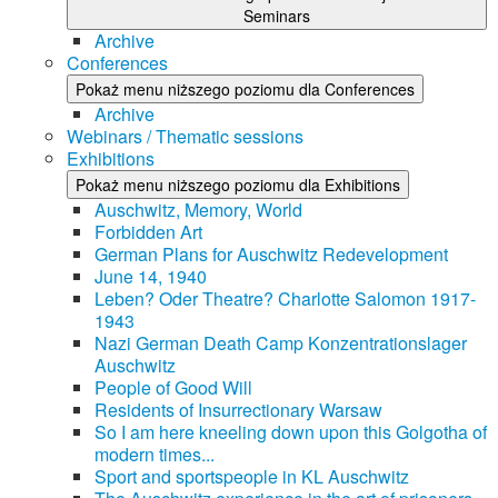
Seminars
Archive
Conferences
Pokaż menu niższego poziomu dla Conferences
Archive
Webinars / Thematic sessions
Exhibitions
Pokaż menu niższego poziomu dla Exhibitions
Auschwitz, Memory, World
Forbidden Art
German Plans for Auschwitz Redevelopment
June 14, 1940
Leben? Oder Theatre? Charlotte Salomon 1917-
1943
Nazi German Death Camp Konzentrationslager
Auschwitz
People of Good Will
Residents of Insurrectionary Warsaw
So I am here kneeling down upon this Golgotha of
modern times...
Sport and sportspeople in KL Auschwitz