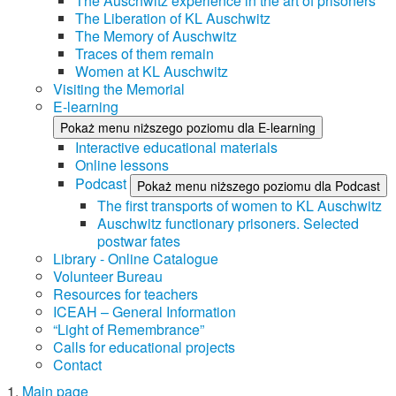
The Auschwitz experience in the art of prisoners
The Liberation of KL Auschwitz
The Memory of Auschwitz
Traces of them remain
Women at KL Auschwitz
Visiting the Memorial
E-learning
Pokaż menu niższego poziomu dla E-learning
Interactive educational materials
Online lessons
Podcast
Pokaż menu niższego poziomu dla Podcast
The first transports of women to KL Auschwitz
Auschwitz functionary prisoners. Selected
postwar fates
Library - Online Catalogue
Volunteer Bureau
Resources for teachers
ICEAH – General Information
“Light of Remembrance”
Calls for educational projects
Contact
Main page