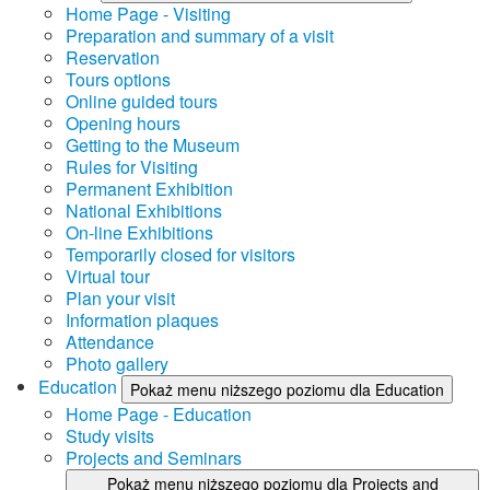
Home Page - Visiting
Preparation and summary of a visit
Reservation
Tours options
Online guided tours
Opening hours
Getting to the Museum
Rules for Visiting
Permanent Exhibition
National Exhibitions
On-line Exhibitions
Temporarily closed for visitors
Virtual tour
Plan your visit
Information plaques
Attendance
Photo gallery
Education
Pokaż menu niższego poziomu dla Education
Home Page - Education
Study visits
Projects and Seminars
Pokaż menu niższego poziomu dla Projects and