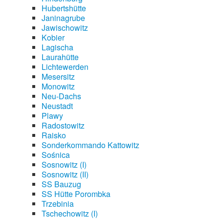
Hubertshütte
Janinagrube
Jawischowitz
Kobier
Lagischa
Laurahütte
Lichtewerden
Mesersitz
Monowitz
Neu-Dachs
Neustadt
Plawy
Radostowitz
Raisko
Sonderkommando Kattowitz
Sośnica
Sosnowitz (I)
Sosnowitz (II)
SS Bauzug
SS Hütte Porombka
Trzebinia
Tschechowitz (I)