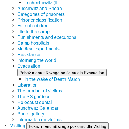
Tschechowitz (II)
Auschwitz and Shoah
Categories of prisoners
Prisoner classification
Fate of children
Life in the camp
Punishments and executions
Camp hospitals
Medical experiments
Resistance
Informing the world
Evacuation
Pokaż menu niższego poziomu dla Evacuation
In the wake of Death March
Liberation
The number of victims
The SS garrison
Holocaust denial
Auschwitz Calendar
Photo gallery
Information on victims
Visiting
Pokaż menu niższego poziomu dla Visiting