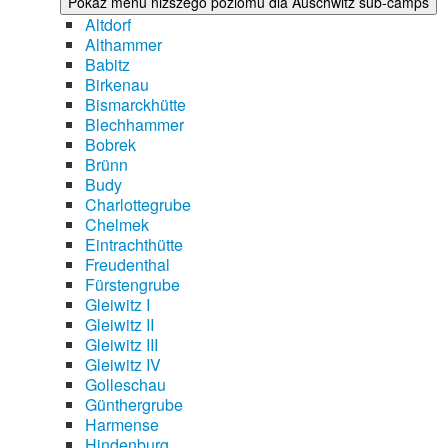
Pokaż menu niższego poziomu dla Auschwitz sub-camps
Altdorf
Althammer
Babitz
Birkenau
Bismarckhütte
Blechhammer
Bobrek
Brünn
Budy
Charlottegrube
Chelmek
Eintrachthütte
Freudenthal
Fürstengrube
Gleiwitz I
Gleiwitz II
Gleiwitz III
Gleiwitz IV
Golleschau
Günthergrube
Harmense
Hindenburg