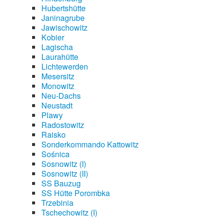
Hubertshütte
Janinagrube
Jawischowitz
Kobier
Lagischa
Laurahütte
Lichtewerden
Mesersitz
Monowitz
Neu-Dachs
Neustadt
Plawy
Radostowitz
Raisko
Sonderkommando Kattowitz
Sośnica
Sosnowitz (I)
Sosnowitz (II)
SS Bauzug
SS Hütte Porombka
Trzebinia
Tschechowitz (I)