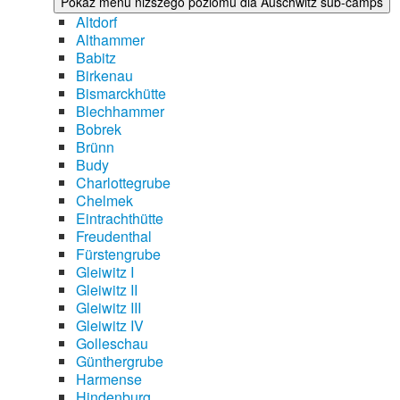
Pokaż menu niższego poziomu dla Auschwitz sub-camps
Altdorf
Althammer
Babitz
Birkenau
Bismarckhütte
Blechhammer
Bobrek
Brünn
Budy
Charlottegrube
Chelmek
Eintrachthütte
Freudenthal
Fürstengrube
Gleiwitz I
Gleiwitz II
Gleiwitz III
Gleiwitz IV
Golleschau
Günthergrube
Harmense
Hindenburg