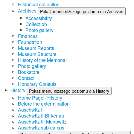
Historical collection
Archives
Pokaż menu niższego poziomu dla Archives
Accessibility
Collection
Photo gallery
Finances
Foundation
Museum Reports
Museum Structure
History of the Memorial
Photo gallery
Bookstore
Contact
Honorary Consuls
History
Pokaż menu niższego poziomu dla History
Home Page - History
Before the extermination
Auschwitz I
Auschwitz II-Birkenau
Auschwitz III-Monowitz
Auschwitz sub-camps