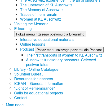
The Auschwitz experience in the art of prisoners
The Liberation of KL Auschwitz
The Memory of Auschwitz
Traces of them remain
Women at KL Auschwitz
Visiting the Memorial
E-learning
Pokaż menu niższego poziomu dla E-learning
Interactive educational materials
Online lessons
Podcast
Pokaż menu niższego poziomu dla Podcast
The first transports of women to KL Auschwitz
Auschwitz functionary prisoners. Selected
postwar fates
Library - Online Catalogue
Volunteer Bureau
Resources for teachers
ICEAH – General Information
“Light of Remembrance”
Calls for educational projects
Contact
Main page