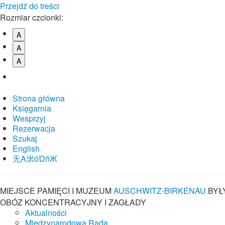
Przejdź do treści
Rozmiar czcionki:
A
A
A
Strona główna
Księgarnia
Wesprzyj
Rezerwacja
Szukaj
English
⽆A㞸óὨñЖ
MIEJSCE PAMIĘCI I MUZEUM
AUSCHWITZ-BIRKENAU
BYŁ
OBÓZ KONCENTRACYJNY I ZAGŁADY
Aktualności
Międzynarodowa Rada