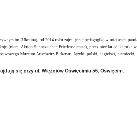
wnyckim (Ukraina), od 2014 roku zajmuje się pedagogiką w miejscach pamięc
Pokoju (niem. Aktion Sühnezeichen Friedensdienste), przez pięć lat edukat
wowego Muzeum Auschwitz-Birkenau. Języki: polski, angielski, niemiecki, uk
jdują się przy ul. Więźniów Oświęcimia 55, Oświęcim.