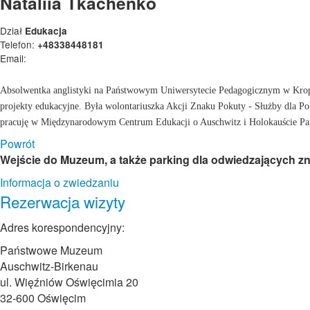
Nataliia Tkachenko
Dział
Edukacja
Telefon:
+48338448181
Email:
Absolwentka anglistyki na Państwowym Uniwersytecie Pedagogicznym w Kropy
projekty edukacyjne. Była wolontariuszka Akcji Znaku Pokuty - Służby dla 
pracuję w Międzynarodowym Centrum Edukacji o Auschwitz i Holokauście Państ
Powrót
Wejście do Muzeum, a także parking dla odwiedzających zna
Informacja o zwiedzaniu
Rezerwacja wizyty
Adres korespondencyjny:
Państwowe Muzeum
Auschwitz-Birkenau
ul. Więźniów Oświęcimia 20
32-600 Oświęcim