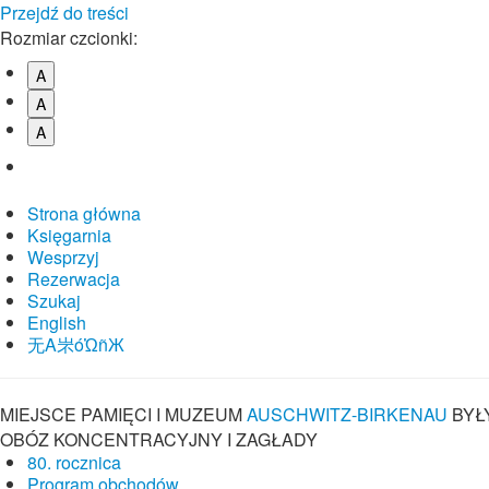
Przejdź do treści
Rozmiar czcionki:
A
A
A
Strona główna
Księgarnia
Wesprzyj
Rezerwacja
Szukaj
English
⽆A㞸óὨñЖ
MIEJSCE PAMIĘCI I MUZEUM
AUSCHWITZ-BIRKENAU
BYŁ
OBÓZ KONCENTRACYJNY I ZAGŁADY
80. rocznica
Program obchodów