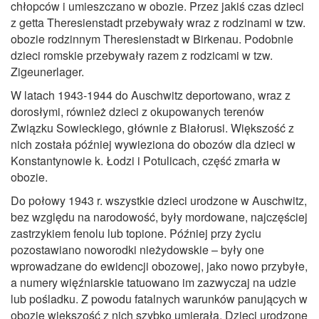
chłopców i umieszczano w obozie. Przez jakiś czas dzieci
z getta Theresienstadt przebywały wraz z rodzinami w tzw.
obozie rodzinnym Theresienstadt w Birkenau. Podobnie
dzieci romskie przebywały razem z rodzicami w tzw.
Zigeunerlager.
W latach 1943‑1944 do Auschwitz deportowano, wraz z
dorosłymi, również dzieci z okupowanych terenów
Związku Sowieckiego, głównie z Białorusi. Większość z
nich została później wywieziona do obozów dla dzieci w
Konstantynowie k. Łodzi i Potulicach, część zmarła w
obozie.
Do połowy 1943 r. wszystkie dzieci urodzone w Auschwitz,
bez względu na narodowość, były mordowane, najczęściej
zastrzykiem fenolu lub topione. Później przy życiu
pozostawiano noworodki nieżydowskie – były one
wprowadzane do ewidencji obozowej, jako nowo przybyłe,
a numery więźniarskie tatuowano im zazwyczaj na udzie
lub pośladku. Z powodu fatalnych warunków panujących w
obozie większość z nich szybko umierała. Dzieci urodzone