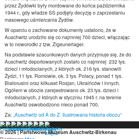
przez Żydówki były mordowane do końca października
1944 r., gdy władze SS podjęły decyzję o zaprzestaniu
masowego uśmiercania Żydów.
W oparciu o zachowane dokumenty ustalono, że w
Auschwitz urodziło się co najmniej 700 dzieci, włączając
w to noworodki z tzw. Zigeunerlager.
Na podstawie szacunkowych danych przyjmuje się, że do
Auschwitz deportowanych zostało co najmniej 232 tys.
dzieci i młodocianych, z których ok. 216 tys. stanowili
Żydzi, 11 tys. Romowie, ok. 3 tys. Polacy, ponad 1 tys.
Białorusini oraz kilkuset Rosjan, Ukraińców i innych.
Ogółem w obozie zarejestrowano ok. 23 tys. dzieci i
młodocianych, z których w styczniu 1945 r. na terenie
Auschwitz oswobodzono nieco ponad 700.
Za:
„Auschwitz od A do Z. Ilustrowana historia obozu”
© 2026 | Państwowe Muzeum Auschwitz-Birkenau