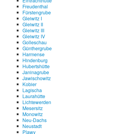
Eintrachthütte
Freudenthal
Fürstengrube
Gleiwitz I
Gleiwitz II
Gleiwitz III
Gleiwitz IV
Golleschau
Günthergrube
Harmense
Hindenburg
Hubertshütte
Janinagrube
Jawischowitz
Kobier
Lagischa
Laurahütte
Lichtewerden
Mesersitz
Monowitz
Neu-Dachs
Neustadt
Plawy