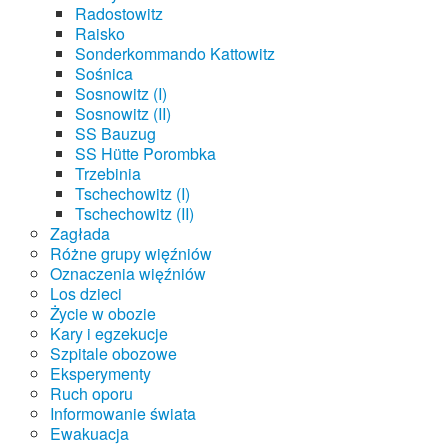
Radostowitz
Raisko
Sonderkommando Kattowitz
Sośnica
Sosnowitz (I)
Sosnowitz (II)
SS Bauzug
SS Hütte Porombka
Trzebinia
Tschechowitz (I)
Tschechowitz (II)
Zagłada
Różne grupy więźniów
Oznaczenia więźniów
Los dzieci
Życie w obozie
Kary i egzekucje
Szpitale obozowe
Eksperymenty
Ruch oporu
Informowanie świata
Ewakuacja