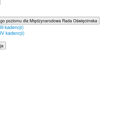
ego poziomu dla Międzynarodowa Rada Oświęcimska
I kadencji)
V kadencji)
ja