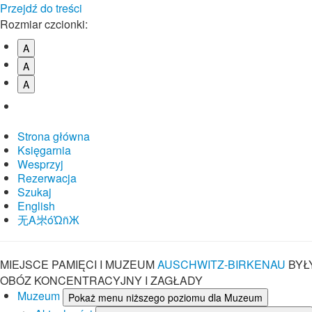
Przejdź do treści
Rozmiar czcionki:
A
A
A
Strona główna
Księgarnia
Wesprzyj
Rezerwacja
Szukaj
English
⽆A㞸óὨñЖ
MIEJSCE PAMIĘCI I MUZEUM
AUSCHWITZ-BIRKENAU
BYŁ
OBÓZ KONCENTRACYJNY I ZAGŁADY
Muzeum
Pokaż menu niższego poziomu dla Muzeum