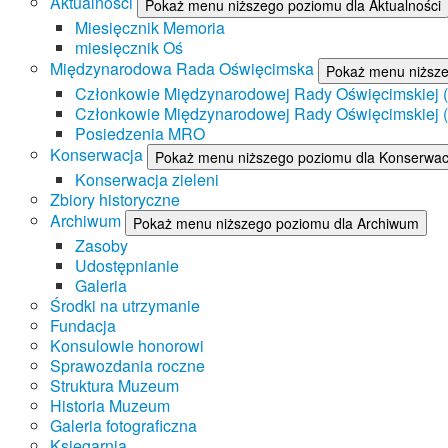
Aktualności
Pokaż menu niższego poziomu dla Aktualności
Miesięcznik Memoria
miesięcznik Oś
Międzynarodowa Rada Oświęcimska
Pokaż menu niższ
Członkowie Międzynarodowej Rady Oświęcimskiej (II
Członkowie Międzynarodowej Rady Oświęcimskiej (I
Posiedzenia MRO
Konserwacja
Pokaż menu niższego poziomu dla Konserwac
Konserwacja zieleni
Zbiory historyczne
Archiwum
Pokaż menu niższego poziomu dla Archiwum
Zasoby
Udostępnianie
Galeria
Środki na utrzymanie
Fundacja
Konsulowie honorowi
Sprawozdania roczne
Struktura Muzeum
Historia Muzeum
Galeria fotograficzna
Księgarnia