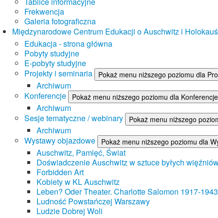
Tablice informacyjne
Frekwencja
Galeria fotograficzna
Międzynarodowe Centrum Edukacji o Auschwitz i Holokau
Edukacja - strona główna
Pobyty studyjne
E-pobyty studyjne
Projekty i seminaria
Pokaż menu niższego poziomu dla Proj
Archiwum
Konferencje
Pokaż menu niższego poziomu dla Konferencje
Archiwum
Sesje tematyczne / webinary
Pokaż menu niższego poziom
Archiwum
Wystawy objazdowe
Pokaż menu niższego poziomu dla W
Auschwitz, Pamięć, Świat
Doświadczenie Auschwitz w sztuce byłych więźnió
Forbidden Art
Kobiety w KL Auschwitz
Leben? Oder Theater. Charlotte Salomon 1917-1943
Ludność Powstańczej Warszawy
Ludzie Dobrej Woli