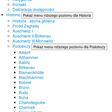
Kontakt
Deklaracja dostępności
Historia
Pokaż menu niższego poziomu dla Historia
Historia - strona główna
Przed Zagładą
Auschwitz I
Auschwitz II-Birkenau
Auschwitz III-Monowitz
Podobozy
Pokaż menu niższego poziomu dla Podobozy
Altdorf
Althammer
Babitz
Birkenau
Bismarckhütte
Blechhammer
Bobrek
Brünn
Budy
Buna
Charlottegrube
Chełmek