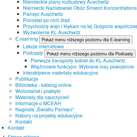
Niemieckie plany rozbudowy Auschwitz
Niemiecki Nazistowski Obóz Śmierci Konzentrations
Pamięć Auschwitz
Pozostał po nich ślad
Przychodzę więc i klękam na tej Golgocie współczes
Wyzwolenie KL Auschwitz
E-learning
Pokaż menu niższego poziomu dla E-learning
Lekcje internetowe
Podcasty
Pokaż menu niższego poziomu dla Podcasty
Pierwsze transporty kobiet do KL Auschwitz
Więźniowie funkcyjni. Wybrane losy powojenne
Interaktywne materiały edukacyjne
Publikacje
Biblioteka - katalog online
Wolontariat i praktyki
Materiały dla nauczycieli
Informacje o MCEAH
Nagroda „Światło Pamięci”
Nabory na projekty edukacyjne
Kontakt
Kontakt
Strona główna