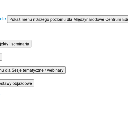
ście
Pokaż menu niższego poziomu dla Międzynarodowe Centrum Eduka
ekty i seminaria
u dla Sesje tematyczne / webinary
ystawy objazdowe
w