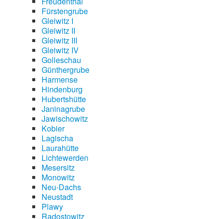
Freudenthal
Fürstengrube
Gleiwitz I
Gleiwitz II
Gleiwitz III
Gleiwitz IV
Golleschau
Günthergrube
Harmense
Hindenburg
Hubertshütte
Janinagrube
Jawischowitz
Kobier
Lagischa
Laurahütte
Lichtewerden
Mesersitz
Monowitz
Neu-Dachs
Neustadt
Plawy
Radostowitz