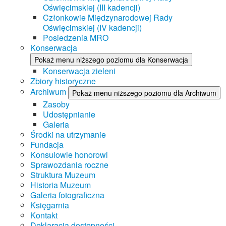
Oświęcimskiej (III kadencji)
Członkowie Międzynarodowej Rady
Oświęcimskiej (IV kadencji)
Posiedzenia MRO
Konserwacja
Pokaż menu niższego poziomu dla Konserwacja
Konserwacja zieleni
Zbiory historyczne
Archiwum
Pokaż menu niższego poziomu dla Archiwum
Zasoby
Udostępnianie
Galeria
Środki na utrzymanie
Fundacja
Konsulowie honorowi
Sprawozdania roczne
Struktura Muzeum
Historia Muzeum
Galeria fotograficzna
Księgarnia
Kontakt
Deklaracja dostępności