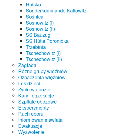
Raisko
Sonderkommando Kattowitz
Sośnica
Sosnowitz (I)
Sosnowitz (II)
SS Bauzug
SS Hütte Porombka
Trzebinia
Tschechowitz (I)
Tschechowitz (II)
Zagłada
Różne grupy więźniów
Oznaczenia więźniów
Los dzieci
Życie w obozie
Kary i egzekucje
Szpitale obozowe
Eksperymenty
Ruch oporu
Informowanie świata
Ewakuacja
Wyzwolenie