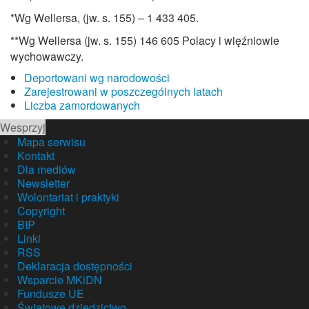
*Wg Wellersa, (jw. s. 155) – 1 433 405.
**Wg Wellersa (jw. s. 155) 146 605 Polacy i więźniowie
wychowawczy.
Deportowani wg narodowości
Zarejestrowani w poszczególnych latach
Liczba zamordowanych
Wesprzyj
Mapa serwisu
Kontakt
Dla mediów
Newsletter
Wolontariat i praktyki
Copyright
BIP
Linki
RSS
Deklaracja dostępności
Wsparcie MKiDN
Fundusze UE
Światowe dziedzictwo