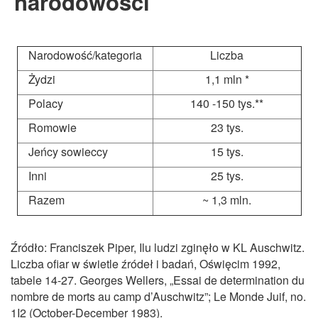
narodowości
Narodowość/kategoria
Liczba
Żydzi
1,1 mln *
Polacy
140 -150 tys.**
Romowie
23 tys.
Jeńcy sowieccy
15 tys.
Inni
25 tys.
Razem
~ 1,3 mln.
Źródło: Franciszek Piper, Ilu ludzi zginęło w KL Auschwitz.
Liczba ofiar w świetle źródeł i badań, Oświęcim 1992,
tabele 14-27. Georges Wellers, „Essai de determination du
nombre de morts au camp d’Auschwitz”; Le Monde Juif, no.
1I2 (October-December 1983).