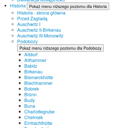
Historia
Pokaż menu niższego poziomu dla Historia
Historia - strona główna
Przed Zagładą
Auschwitz I
Auschwitz II-Birkenau
Auschwitz III-Monowitz
Podobozy
Pokaż menu niższego poziomu dla Podobozy
Altdorf
Althammer
Babitz
Birkenau
Bismarckhütte
Blechhammer
Bobrek
Brünn
Budy
Buna
Charlottegrube
Chełmek
Eintrachthütte