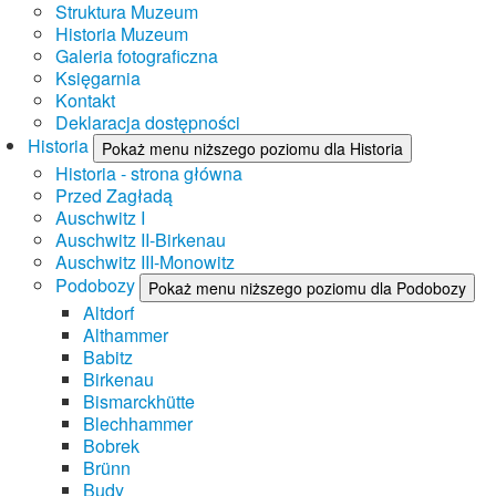
Struktura Muzeum
Historia Muzeum
Galeria fotograficzna
Księgarnia
Kontakt
Deklaracja dostępności
Historia
Pokaż menu niższego poziomu dla Historia
Historia - strona główna
Przed Zagładą
Auschwitz I
Auschwitz II-Birkenau
Auschwitz III-Monowitz
Podobozy
Pokaż menu niższego poziomu dla Podobozy
Altdorf
Althammer
Babitz
Birkenau
Bismarckhütte
Blechhammer
Bobrek
Brünn
Budy