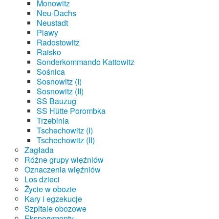
Monowitz
Neu-Dachs
Neustadt
Plawy
Radostowitz
Raisko
Sonderkommando Kattowitz
Sośnica
Sosnowitz (I)
Sosnowitz (II)
SS Bauzug
SS Hütte Porombka
Trzebinia
Tschechowitz (I)
Tschechowitz (II)
Zagłada
Różne grupy więźniów
Oznaczenia więźniów
Los dzieci
Życie w obozie
Kary i egzekucje
Szpitale obozowe
Eksperymenty