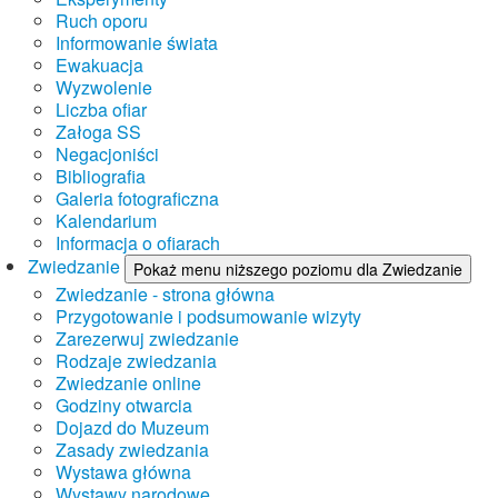
Ruch oporu
Informowanie świata
Ewakuacja
Wyzwolenie
Liczba ofiar
Załoga SS
Negacjoniści
Bibliografia
Galeria fotograficzna
Kalendarium
Informacja o ofiarach
Zwiedzanie
Pokaż menu niższego poziomu dla Zwiedzanie
Zwiedzanie - strona główna
Przygotowanie i podsumowanie wizyty
Zarezerwuj zwiedzanie
Rodzaje zwiedzania
Zwiedzanie online
Godziny otwarcia
Dojazd do Muzeum
Zasady zwiedzania
Wystawa główna
Wystawy narodowe