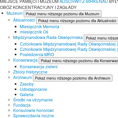
MIEJSCE PAMIĘCI I MUZEUM
AUSCHWITZ-BIRKENAU
BYŁ
OBÓZ KONCENTRACYJNY I ZAGŁADY
Muzeum
Pokaż menu niższego poziomu dla Muzeum
Aktualności
Pokaż menu niższego poziomu dla Aktualności
Miesięcznik Memoria
miesięcznik Oś
Międzynarodowa Rada Oświęcimska
Pokaż menu niższ
Członkowie Międzynarodowej Rady Oświęcimskiej (II
Członkowie Międzynarodowej Rady Oświęcimskiej (I
Posiedzenia MRO
Konserwacja
Pokaż menu niższego poziomu dla Konserwac
Konserwacja zieleni
Zbiory historyczne
Archiwum
Pokaż menu niższego poziomu dla Archiwum
Zasoby
Udostępnianie
Galeria
Środki na utrzymanie
Fundacja
Konsulowie honorowi
Sprawozdania roczne