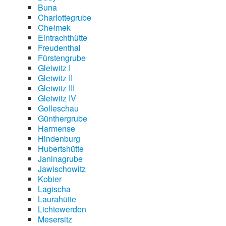
Buna
Charlottegrube
Chełmek
Eintrachthütte
Freudenthal
Fürstengrube
Gleiwitz I
Gleiwitz II
Gleiwitz III
Gleiwitz IV
Golleschau
Günthergrube
Harmense
Hindenburg
Hubertshütte
Janinagrube
Jawischowitz
Kobier
Lagischa
Laurahütte
Lichtewerden
Mesersitz