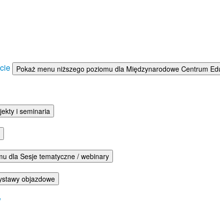
ście
Pokaż menu niższego poziomu dla Międzynarodowe Centrum Eduka
ekty i seminaria
u dla Sesje tematyczne / webinary
ystawy objazdowe
w