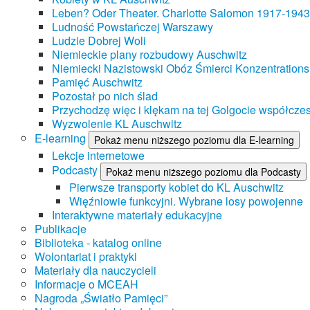
Leben? Oder Theater. Charlotte Salomon 1917-1943
Ludność Powstańczej Warszawy
Ludzie Dobrej Woli
Niemieckie plany rozbudowy Auschwitz
Niemiecki Nazistowski Obóz Śmierci Konzentrations
Pamięć Auschwitz
Pozostał po nich ślad
Przychodzę więc i klękam na tej Golgocie współczes
Wyzwolenie KL Auschwitz
E-learning
Pokaż menu niższego poziomu dla E-learning
Lekcje internetowe
Podcasty
Pokaż menu niższego poziomu dla Podcasty
Pierwsze transporty kobiet do KL Auschwitz
Więźniowie funkcyjni. Wybrane losy powojenne
Interaktywne materiały edukacyjne
Publikacje
Biblioteka - katalog online
Wolontariat i praktyki
Materiały dla nauczycieli
Informacje o MCEAH
Nagroda „Światło Pamięci”