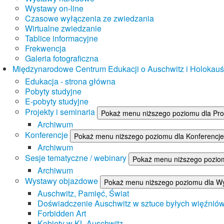
Wystawy on-line
Czasowe wyłączenia ze zwiedzania
Wirtualne zwiedzanie
Tablice informacyjne
Frekwencja
Galeria fotograficzna
Międzynarodowe Centrum Edukacji o Auschwitz i Holokau
Edukacja - strona główna
Pobyty studyjne
E-pobyty studyjne
Projekty i seminaria
Pokaż menu niższego poziomu dla Proj
Archiwum
Konferencje
Pokaż menu niższego poziomu dla Konferencje
Archiwum
Sesje tematyczne / webinary
Pokaż menu niższego poziom
Archiwum
Wystawy objazdowe
Pokaż menu niższego poziomu dla W
Auschwitz, Pamięć, Świat
Doświadczenie Auschwitz w sztuce byłych więźnió
Forbidden Art
Kobiety w KL Auschwitz