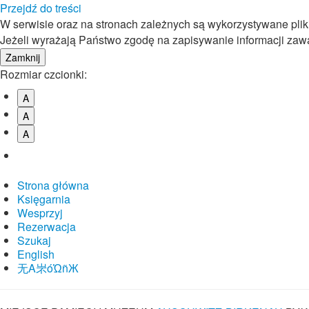
Przejdź do treści
W serwisie oraz na stronach zależnych są wykorzystywane pli
Jeżeli wyrażają Państwo zgodę na zapisywanie informacji zawar
Rozmiar czcionki:
A
A
A
Strona główna
Księgarnia
Wesprzyj
Rezerwacja
Szukaj
English
⽆A㞸óὨñЖ